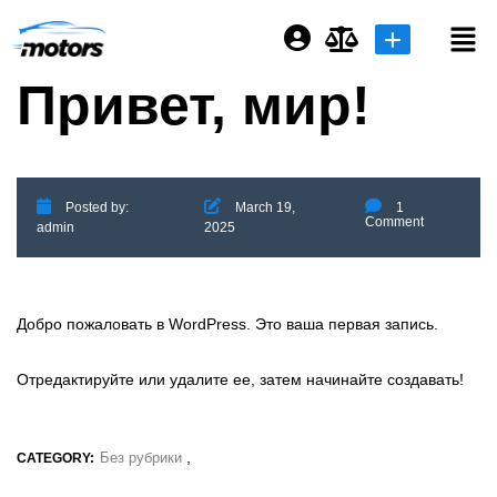
Привет, мир!
Login or E-mail
Password
Posted by:
March 19,
1
Comment
admin
2025
Remember me
Forgot Password
Добро пожаловать в WordPress. Это ваша первая запись.
Отредактируйте или удалите ее, затем начинайте создавать!
Sign Up
,
Без рубрики
CATEGORY: